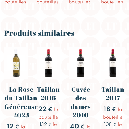
bouteilles
bouteilles
bouteilles
bouteilles
Produits similaires
La Rose
Taillan
Cuvée
Taillan
du Taillan
2016
des
2017
Généreuse
dames
22
18
€
€
la
la
2023
2010
bouteille
bouteille
132
le
108
le
€
€
12
40
€
€
la
la