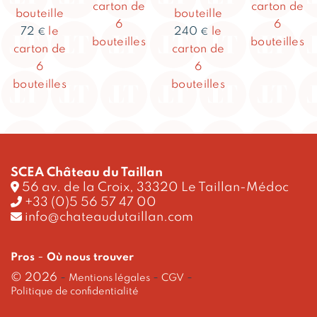
carton de
carton de
bouteille
bouteille
6
6
72
le
240
le
€
€
bouteilles
bouteilles
carton de
carton de
6
6
bouteilles
bouteilles
SCEA Château du Taillan
56 av. de la Croix, 33320 Le Taillan-Médoc
+33 (0)5 56 57 47 00
info@chateaudutaillan.com
-
Pros
Où nous trouver
© 2026
-
-
-
Mentions légales
CGV
Politique de confidentialité