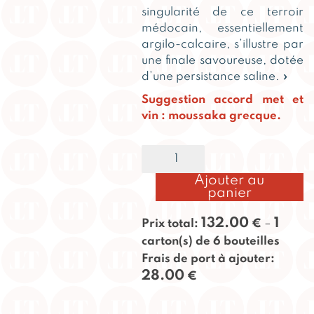
singularité de ce terroir
médocain, essentiellement
argilo-calcaire, s’illustre par
une finale savoureuse, dotée
d’une persistance saline. »
Suggestion accord met et
vin : moussaka grecque.
quantité
Alternative:
de
Taillan
Ajouter au
2020
panier
132.00
1
Prix total:
€
–
carton(s) de 6 bouteilles
Frais de port à ajouter:
28.00
€