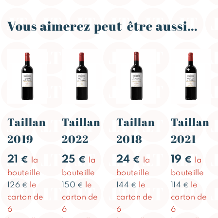
Vous aimerez peut-être aussi…
Taillan
Taillan
Taillan
Taillan
2019
2022
2018
2021
21
25
24
19
€
€
€
€
la
la
la
la
bouteille
bouteille
bouteille
bouteille
126
le
150
le
144
le
114
le
€
€
€
€
carton de
carton de
carton de
carton de
6
6
6
6