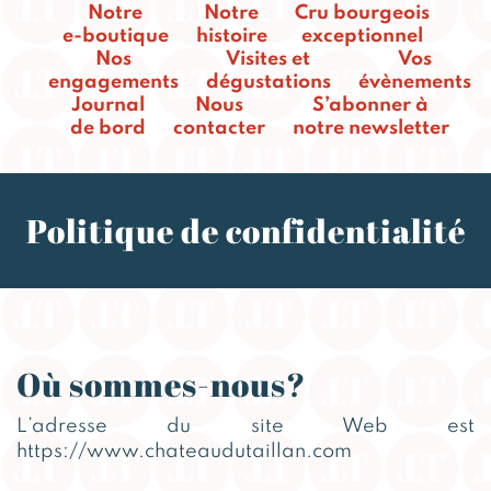
Notre
Notre
Cru bourgeois
e-boutique
histoire
exceptionnel
Nos
Visites et
Vos
engagements
dégustations
évènements
Journal
Nous
S’abonner à
de bord
contacter
notre newsletter
Politique de confidentialité
Où sommes-nous?
L’adresse du site Web est
https://www.chateaudutaillan.com