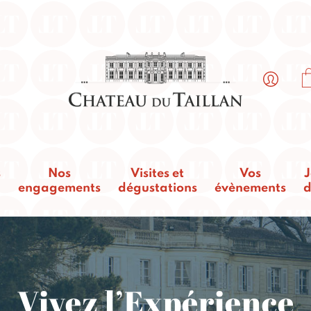
s
Nos
Visites et
Vos
J
engagements
dégustations
évènements
d
Vivez l’Expérience