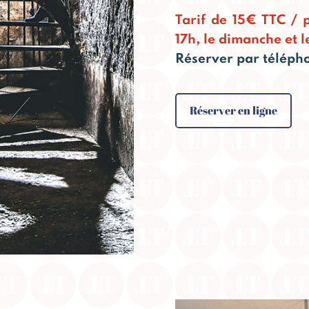
Tarif de 15€ TTC / 
17h, le dimanche et le
Réserver par télépho
Réserver en ligne