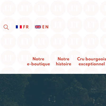
FR
EN
Notre
Notre
Cru bourgeoi
e-boutique
histoire
exceptionnel