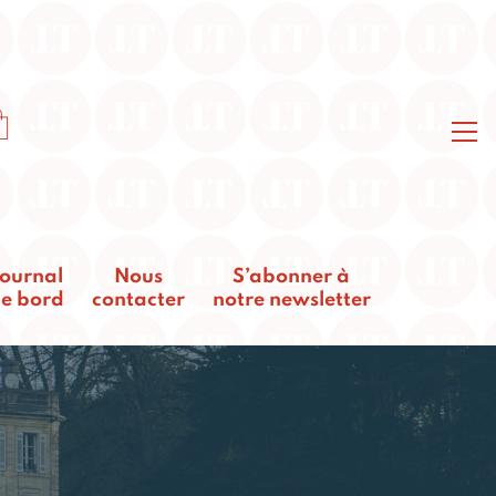
ournal
Nous
S’abonner à
e bord
contacter
notre newsletter