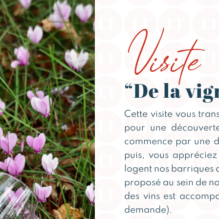
Visite
“De la vig
Cette visite vous tran
pour une découverte
commence par une dég
puis, vous appréciez
logent nos barriques d
proposé au sein de no
des vins est accompa
demande).