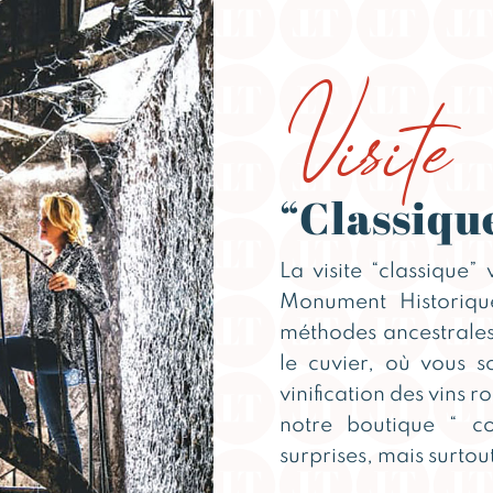
Visite
“Classiqu
La visite “classique”
Monument Historiqu
méthodes ancestrales
le cuvier, où vous s
vinification des vins r
notre boutique “ c
surprises, mais surtou