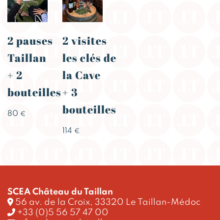
2 pauses
2 visites
Taillan
les clés de
+ 2
la Cave
bouteilles
+ 3
bouteilles
80
€
114
€
SCEA Château du Taillan
56 av. de la Croix, 33320 Le Taillan-Médoc
+33 (0)5 56 57 47 00