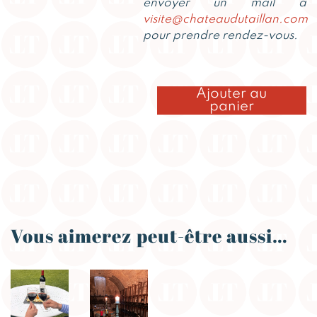
envoyer un mail à
visite@chateaudutaillan.com
pour prendre rendez-vous.
Alternative:
quantité
Ajouter au
A
de
panier
2
visites
classiques
+
2
bouteilles
Vous aimerez peut-être aussi…