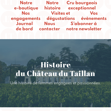
Notre
Notre
Cru bourgeois
e-boutique
histoire
exceptionnel
Nos
Visites et
Vos
engagements
dégustations
évènements
Journal
Nous
S’abonner à
de bord
contacter
notre newsletter
Histoire
du Château du Taillan
Une histoire de femmes engagées et passionnées.