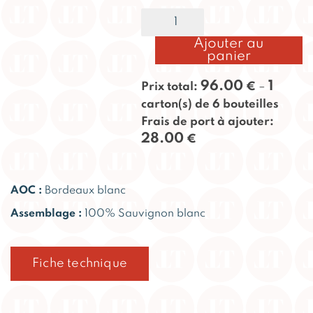
quantité
Alternative:
de
Dame
Ajouter au
Blanche
panier
blanc
2024
96.00
1
Prix total:
€
–
carton(s) de 6 bouteilles
Frais de port à ajouter:
28.00
€
AOC :
Bordeaux blanc
Assemblage :
100% Sauvignon blanc
Fiche technique