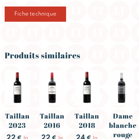
Fiche technique
Produits similaires
Taillan
Taillan
Taillan
Dame
2023
2016
2018
blanche
rouge
22
22
24
€
€
€
la
la
la