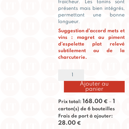
fraîcheur. Les tanins sont
présents mais bien intégrés,
permettant une bonne
longueur.
Suggestion d’accord mets et
vins : magret au piment
d’espelette plat relevé
subtilement ou de la
charcuterie.
quantité
Alternative:
de
Taillan
Ajouter au
2015
panier
168.00
1
Prix total:
€
–
carton(s) de 6 bouteilles
Frais de port à ajouter:
28.00
€