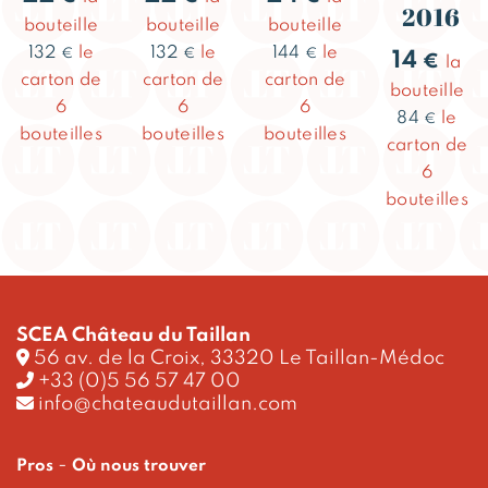
2016
bouteille
bouteille
bouteille
132
le
132
le
144
le
€
€
€
14
€
la
carton de
carton de
carton de
bouteille
6
6
6
84
le
€
bouteilles
bouteilles
bouteilles
carton de
6
bouteilles
SCEA Château du Taillan
56 av. de la Croix, 33320 Le Taillan-Médoc
+33 (0)5 56 57 47 00
info@chateaudutaillan.com
-
Pros
Où nous trouver