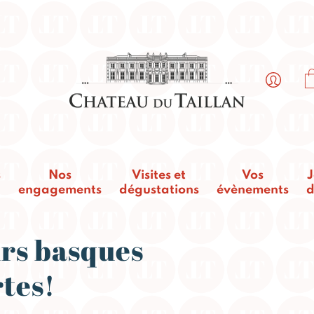
s
Nos
Visites et
Vos
J
engagements
dégustations
évènements
d
urs basques
rtes!