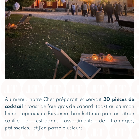
Au menu, notre Chef préparait et servait
20 pièces de
cocktail
: toast de foie gras de canard, toast au saumon
fumé, copeaux de Bayonne, brochette de porc au citron
confite et estragon, assortiments de fromages,
pâtisseries.. et j’en passe plusieurs.