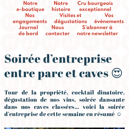
Notre
Notre
Cru bourgeois
e-boutique
histoire
exceptionnel
Nos
Visites et
Vos
engagements
dégustations
évènements
Journal
Nous
S’abonner à
de bord
contacter
notre newsletter
Soirée d’entreprise
entre parc et caves 😍
Tour de la propriété, cocktail dinatoire,
dégustation de nos vins, soirée dansante
dans nos caves classées… voici la soirée
d’entreprise de cette semaine en résumé ☺️