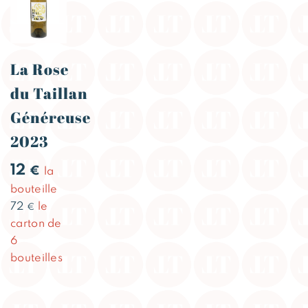
La Rose
du Taillan
Généreuse
2023
12
€
la
bouteille
72
le
€
carton de
6
bouteilles