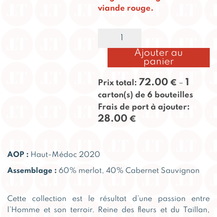
viande rouge.
quantité
Alternative:
de
La
Ajouter au
Rose
panier
du
Taillan
72.00
1
Prix total:
€
–
Passionnée
carton(s) de 6 bouteilles
2020
Frais de port à ajouter:
28.00
€
AOP :
Haut-Médoc 2020
Assemblage :
60% merlot, 40% Cabernet Sauvignon
Cette collection est le résultat d’une passion entre
l’Homme et son terroir. Reine des fleurs et du Taillan,