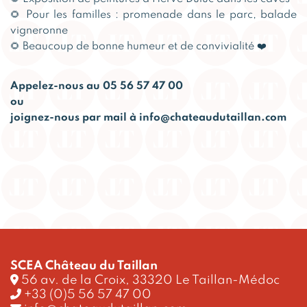
🌻 Pour les familles : promenade dans le parc, balade
vigneronne
🌻 Beaucoup de bonne humeur et de convivialité ❤️
Appelez-nous au 05 56 57 47 00
ou
joignez-nous par mail à info@chateaudutaillan.com
SCEA Château du Taillan
56 av. de la Croix, 33320 Le Taillan-Médoc
+33 (0)5 56 57 47 00