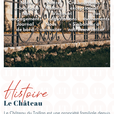
Notre
Notre
Cru bourgeois
e-boutique
histoire
exceptionnel
Nos
Visites et
Vos
engagements
dégustations
évènements
Journal
Nous
S’abonner à
de bord
contacter
notre newsletter
Histoire
Le Château
Le Château du Taillan est une propriété familiale depuis